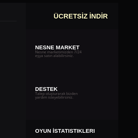
ÜCRETSİZ İNDİR
NESNE MARKET
Nesne marketimizden 7/24
eşya satın alabilirsiniz.
DESTEK
Talep oluşturarak bizden
yardım isteyebilirsiniz.
OYUN İSTATISTIKLERI