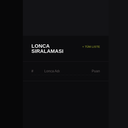
LONCA
+ TÜM LISTE
SIRALAMASI
#
Lonca Adı
Puan